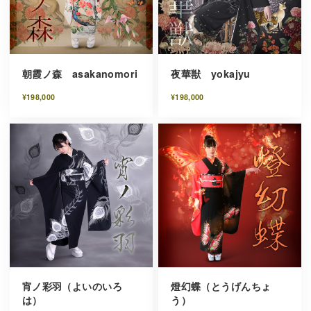
朝霞ノ森 asakanomori
夜華獣 yokajyu
¥198,000
¥198,000
宵ノ彩羽（よいのいろ
燈幻蝶（とうげんちょ
は）
う）