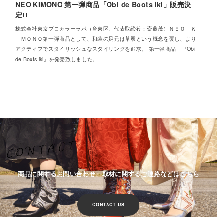
NEO KIMONO 第一弾商品「Obi de Boots iki」販売決
定!!
株式会社東京プロカラーラボ（台東区、代表取締役：斎藤茂）ＮＥＯ Ｋ
ＩＭＯＮＯ第一弾商品として、和装の足元は草履という概念を覆し、より
アクティブでスタイリッシュなスタイリングを追求。 第一弾商品 『Obi
de Boots iki』を発売致しました。
商品に関するお問い合わせ、取材に関するご連絡などはこちら
CONTACT US