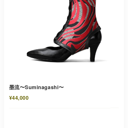
墨流〜Suminagashi〜
¥44,000