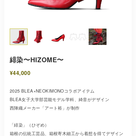
緋染〜HIZOME〜
¥44,000
2025 BLEA×NEOKIMONOコラボアイテム
BLEA女子大学部芸能モデル学科、綺音がデザイン
西陣織メーカー「アート裕」が制作
「緋染」（ひぞめ）
箱根の伝統工芸品、箱根寄木細工から着想を得てデザイン